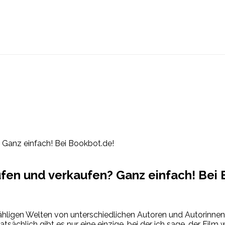
fen und verkaufen? Ganz einfach! Bei 
 unzähligen Welten von unterschiedlichen Autoren und Autorinn
sächlich gibt es nur eine einzige, bei der ich sage, der Film 