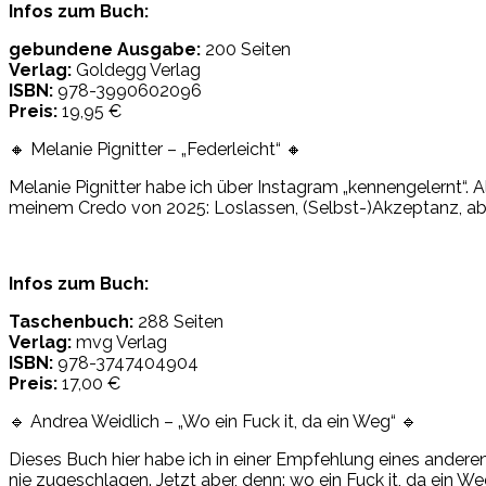
Infos zum Buch:
gebundene Ausgabe:
200 Seiten
Verlag:
Goldegg Verlag
ISBN:
978-3990602096
Preis:
19,95 €
🔸 Melanie Pignitter – „Federleicht“ 🔸
Melanie Pignitter habe ich über Instagram „kennengelernt“. A
meinem Credo von 2025: Loslassen, (Selbst-)Akzeptanz, a
Infos zum Buch:
Taschenbuch:
288 Seiten
Verlag:
mvg Verlag
ISBN:
978-3747404904
Preis:
17,00 €
🔹 Andrea Weidlich – „Wo ein Fuck it, da ein Weg“ 🔹
Dieses Buch hier habe ich in einer Empfehlung eines ander
nie zugeschlagen. Jetzt aber, denn: wo ein Fuck it, da ein W