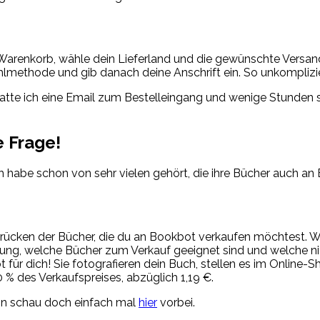
Warenkorb, wähle dein Lieferland und die gewünschte Versandar
hlmethode und gib danach deine Anschrift ein. So unkomplizie
 hatte ich eine Email zum Bestelleingang und wenige Stunden
e Frage!
ch habe schon von sehr vielen gehört, die ihre Bücher auch a
chrücken der Bücher, die du an Bookbot verkaufen möchtest. Wi
ung, welche Bücher zum Verkauf geeignet sind und welche ni
ür dich! Sie fotografieren dein Buch, stellen es im Online-Sh
0 % des Verkaufspreises, abzüglich 1,19 €.
nn schau doch einfach mal
hier
vorbei.