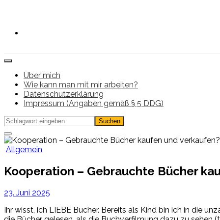
Zum
Inhalt
springen
Über mich
Wie kann man mit mir arbeiten?
Datenschutz­erklärung
Impressum (Angaben gemäß § 5 DDG)
Allgemein
Kooperation – Gebrauchte Bücher kau
23. Juni 2025
Ihr wisst, ich LIEBE Bücher. Bereits als Kind bin ich in die
die Bücher gelesen, als die Buchverfilmung dazu zu sehen (tat